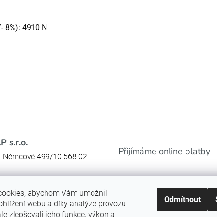
/- 8%): 4910 N
 s.r.o.
Přijímáme online platby
 Němcové 499/10 568 02
y
509755
46509755
cookies, abychom Vám umožnili
Odmítnout
ové schránky:
ib8srvb
ohlížení webu a díky analýze provozu
e zlepšovali jeho funkce, výkon a