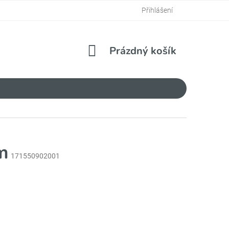
Přihlášení
NÁKUPNÍ
Prázdný košík
KOŠÍK
m
171550902001