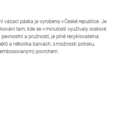
í vázací páska j
e vyrobena v České republice. Je
áskování tam, kde se v minulosti využívaly ocelové
pevnostní a pružností, je plně recyklovatelná.
rů a několika barvách, s možností potisku,
 (embosovaným) povrchem.