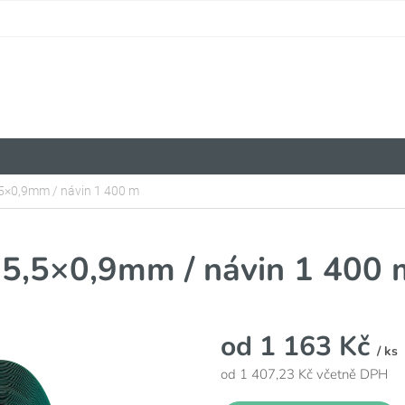
,5×0,9mm / návin 1 400 m
15,5×0,9mm / návin 1 400 
od
1 163 Kč
/ ks
od
1 407,23 Kč
včetně DPH
Měrná