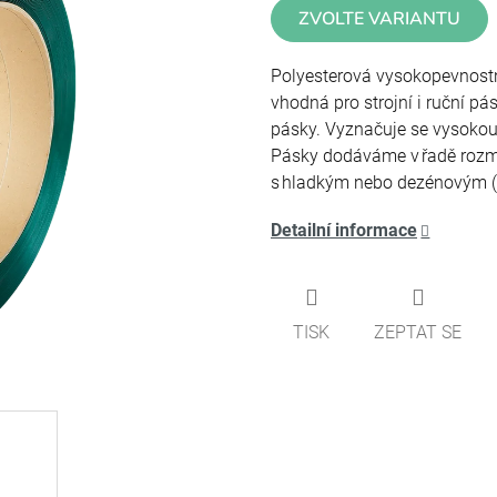
ZVOLTE VARIANTU
cena:
Polyesterová vysokopevnostn
vhodn
á
pro strojní i ruční p
pásky. Vyznačuje se vysokou 
Pásky dodáváme v řadě rozmě
s hladkým nebo dezénovým
Detailní informace
TISK
ZEPTAT SE